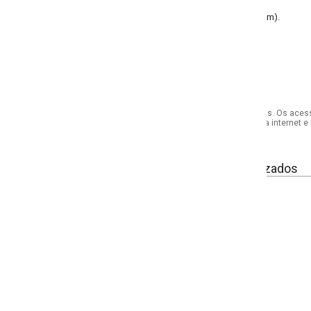
cm).
s. Os acessórios utilizados na produção das fotos não acompanham o produto.
internet e por telefone. Em caso de divergência, o preço válido será sempre aq
izados