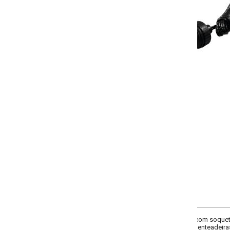
-
+
Único
COMPRAR
com soquete (3 metros). Composição: em PVC, cobre e metal. Bivolt. Não a
penteadeiras. Imagens meramente ilustrativas.