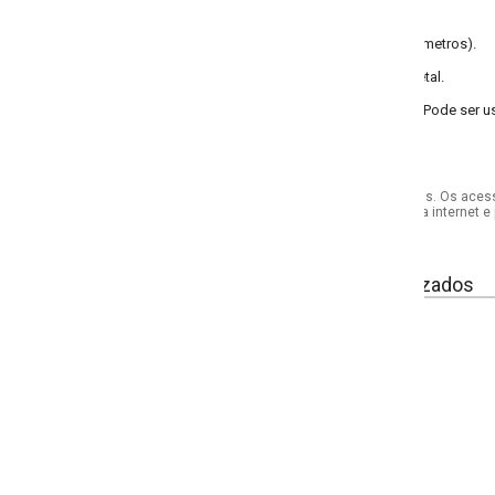
metros).
al.
Pode ser usado em varal de luzes, em penteadeiras.
s. Os acessórios utilizados na produção das fotos não acompanham o produto.
internet e por telefone. Em caso de divergência, o preço válido será sempre aq
izados