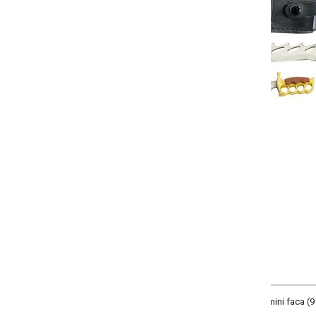
-
+
Único
COMPRAR
ini faca (9 cm) e 1 bainha (16 x 3 x 1 cm). Composição: em aço inox, bainha 