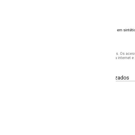
em sintético.
s. Os acessórios utilizados na produção das fotos não acompanham o produto.
internet e por telefone. Em caso de divergência, o preço válido será sempre aq
izados