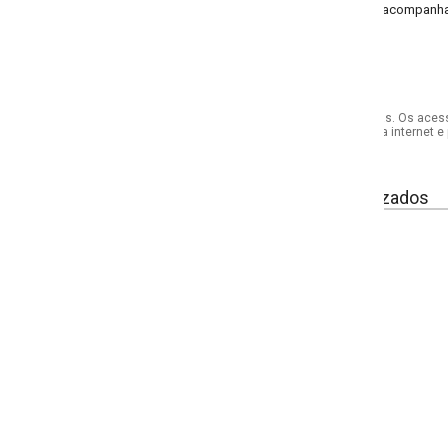
 acompanhar você com leveza e elegância no dia a dia.
s. Os acessórios utilizados na produção das fotos não acompanham o produto.
internet e por telefone. Em caso de divergência, o preço válido será sempre aq
izados