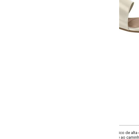
-
-
-
-
+
+
+
34
35
36
37
COMPRAR
o de alta qualidade, esta rasteira une praticidade e estilo em um design versá
o caminhar, ideal para o uso prolongado. O solado em PVC garante flexibili