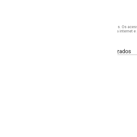
s. Os acessórios utilizados na produção das fotos não acompanham o produto.
internet e por telefone. Em caso de divergência, o preço válido será sempre aq
izados