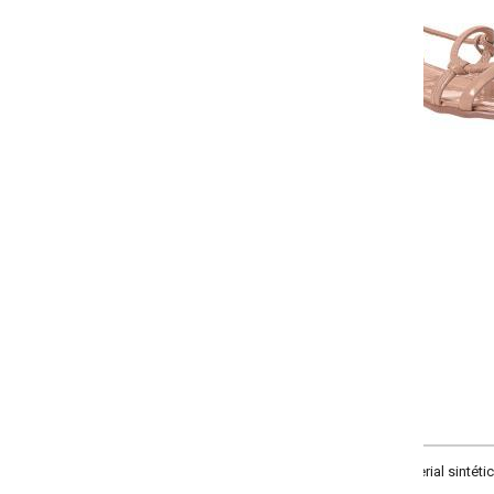
-
-
-
+
+
34
35
36
37
COMPRAR
rial sintético com corda em elástico. Solado em PVC.