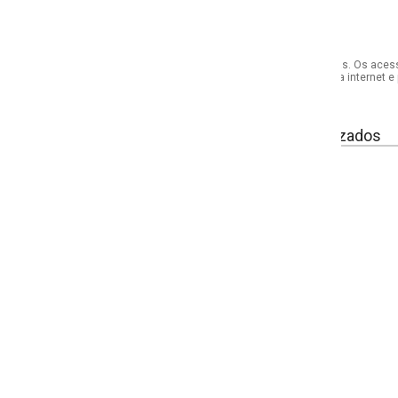
s. Os acessórios utilizados na produção das fotos não acompanham o produto.
internet e por telefone. Em caso de divergência, o preço válido será sempre aq
izados