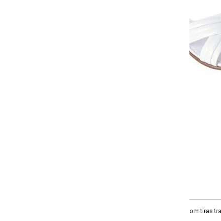
Selecione a quantidade para cada tamanho:
-
-
-
-
+
+
+
34
35
36
37
COMPRAR
z com tiras transpassadas no seu cabedal. Solado em PVC.