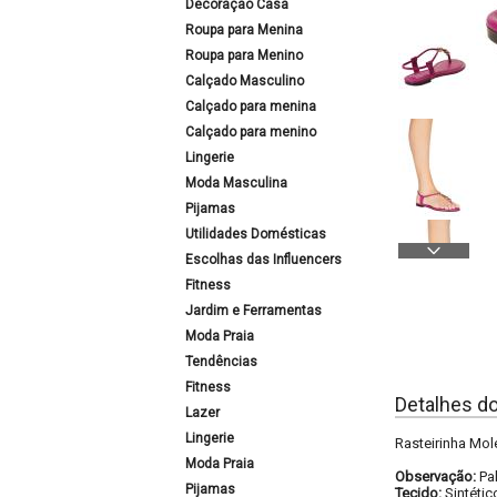
Decoração Casa
Roupa para Menina
Roupa para Menino
Calçado Masculino
Calçado para menina
Calçado para menino
Lingerie
Moda Masculina
Pijamas
Utilidades Domésticas
Escolhas das Influencers
Fitness
Jardim e Ferramentas
Moda Praia
Tendências
Fitness
Detalhes d
Lazer
Lingerie
Rasteirinha Mole
Moda Praia
Observação:
Pa
Pijamas
Tecido:
Sintétic