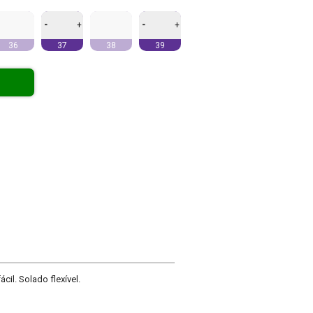
-
-
+
+
36
37
38
39
cil. Solado flexível.