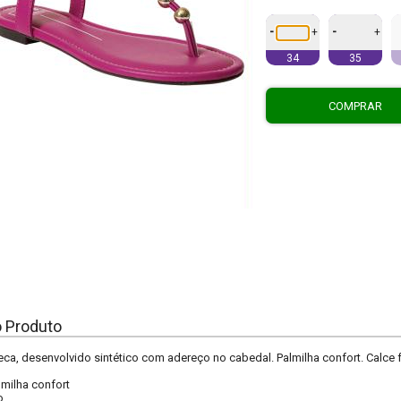
-
-
+
+
34
35
COMPRAR
o Produto
ca, desenvolvido sintético com adereço no cabedal. Palmilha confort. Calce fá
lmilha confort
o