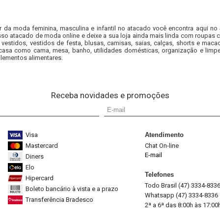
r da moda feminina, masculina e infantil no atacado você encontra aqui no
so atacado de moda online e deixe a sua loja ainda mais linda com roupas c
 vestidos, vestidos de festa, blusas, camisas, saias, calças, shorts e m
casa como cama, mesa, banho, utilidades domésticas, organização e limpe
lementos alimentares.
Receba novidades e promoções
Visa
Atendimento
Mastercard
Chat On-line
E-mail
Diners
Elo
Telefones
Hipercard
Todo Brasil (47) 3334-833
Boleto bancário à vista e a prazo
Whatsapp (47) 3334-8336
Transferência Bradesco
2ª a 6ª das 8:00h às 17:00