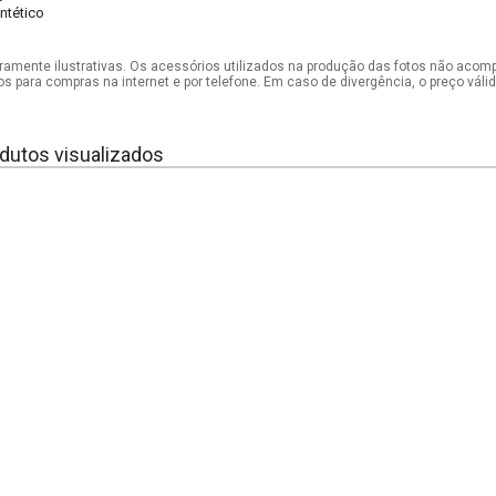
intético
mente ilustrativas. Os acessórios utilizados na produção das fotos não acom
os para compras na internet e por telefone. Em caso de divergência, o preço vál
dutos visualizados