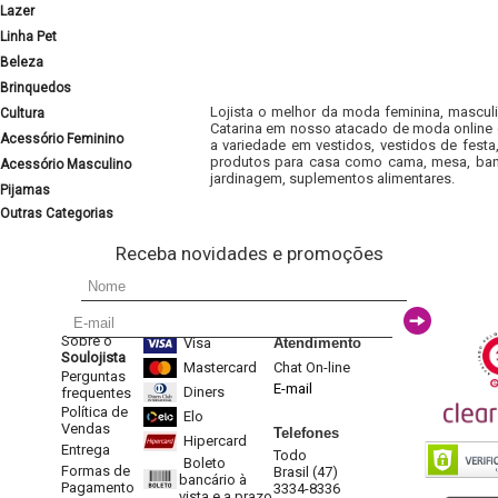
Lazer
Linha Pet
Beleza
Brinquedos
Lojista o melhor da moda feminina, masculi
Cultura
Catarina em nosso atacado de moda online e
Acessório Feminino
a variedade em vestidos, vestidos de fest
produtos para casa como cama, mesa, banh
Acessório Masculino
jardinagem, suplementos alimentares.
Pijamas
Outras Categorias
Receba novidades e promoções
Sobre o
Visa
Atendimento
Soulojista
Mastercard
Chat On-line
Perguntas
E-mail
Diners
frequentes
Política de
Elo
Vendas
Telefones
Hipercard
Entrega
Todo
Boleto
Formas de
Brasil (47)
bancário à
Pagamento
3334-8336
vista e a prazo