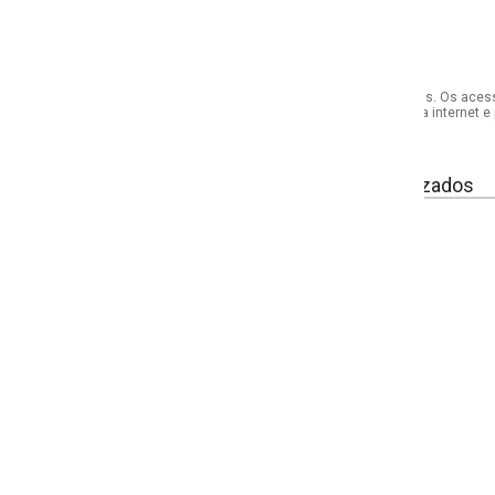
s. Os acessórios utilizados na produção das fotos não acompanham o produto.
internet e por telefone. Em caso de divergência, o preço válido será sempre aq
izados