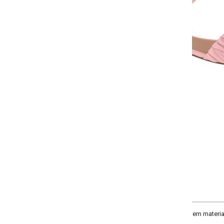
Selecione a quantidade para cada tamanho:
-
-
-
-
+
+
+
34
35
36
37
COMPRAR
em material sintético. Fechamento fivela. Solado flexível