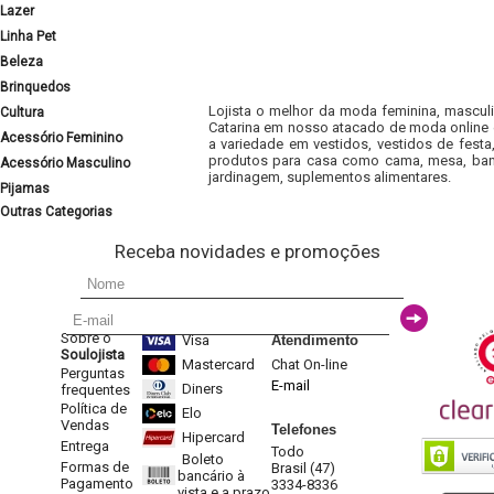
Lazer
Linha Pet
Beleza
Brinquedos
Lojista o melhor da moda feminina, masculi
Cultura
Catarina em nosso atacado de moda online e
Acessório Feminino
a variedade em vestidos, vestidos de fest
produtos para casa como cama, mesa, banh
Acessório Masculino
jardinagem, suplementos alimentares.
Pijamas
Outras Categorias
Receba novidades e promoções
Sobre o
Visa
Atendimento
Soulojista
Mastercard
Chat On-line
Perguntas
E-mail
Diners
frequentes
Política de
Elo
Vendas
Telefones
Hipercard
Entrega
Todo
Boleto
Formas de
Brasil (47)
bancário à
Pagamento
3334-8336
vista e a prazo