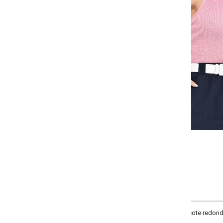
-
-
-
+
+
+
P
M
G
COMPRAR
ote redondo e barra ajustada.