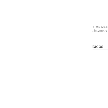
s. Os acessórios utilizados na produção das fotos não acompanham o produto.
internet e por telefone. Em caso de divergência, o preço válido será sempre aq
izados