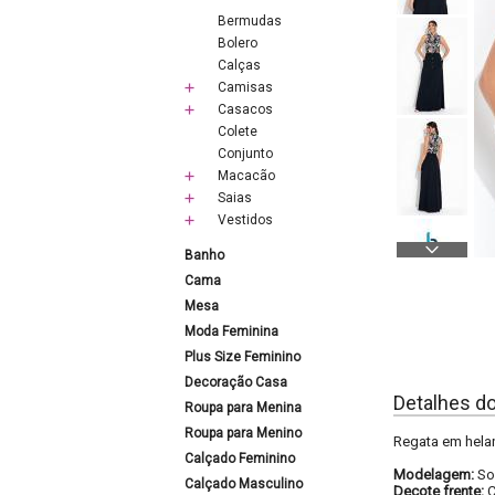
Bermudas
Bolero
Calças
Camisas
Casacos
Colete
Conjunto
Macacão
Saias
Vestidos
Banho
Cama
Mesa
Moda Feminina
Plus Size Feminino
Decoração Casa
Detalhes d
Roupa para Menina
Roupa para Menino
Regata em hela
Calçado Feminino
Modelagem:
So
Calçado Masculino
Decote frente: