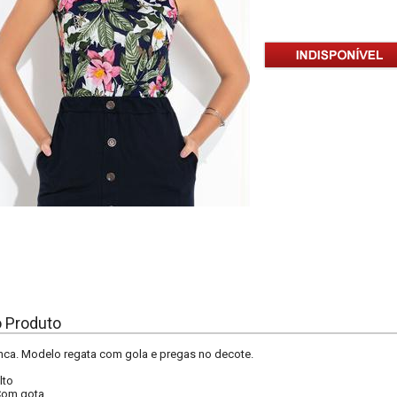
o Produto
nca. Modelo regata com gola e pregas no decote.
lto
Com gota