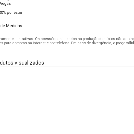
Pregas
00% poliéster
 de Medidas
mente ilustrativas. Os acessórios utilizados na produção das fotos não acom
os para compras na internet e por telefone. Em caso de divergência, o preço vál
dutos visualizados