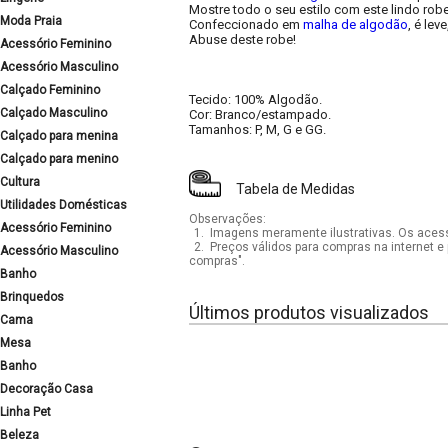
Mostre todo o seu estilo com este lindo robe
Moda Praia
Confeccionado em
malha de algodão
, é lev
Abuse deste robe!
Acessório Feminino
Acessório Masculino
Calçado Feminino
Tecido: 100% Algodão.
Calçado Masculino
Cor: Branco/estampado.
Tamanhos: P, M, G e GG.
Calçado para menina
Calçado para menino
Cultura
Tabela de Medidas
Utilidades Domésticas
Observações:
Acessório Feminino
1.
Imagens meramente ilustrativas. Os acess
2.
Preços válidos para compras na internet e 
Acessório Masculino
compras".
Banho
Brinquedos
Últimos produtos visualizados
Cama
Mesa
Banho
Decoração Casa
Linha Pet
Beleza