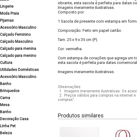
vibrante, esta sacola é perfeita para datas
Lingerie
Imagens meramente ilustrativas.
Composto por:
Moda Praia
Pijamas
1 Sacola de presente com estampa em form
Acessório Masculino
Composição: Feito em papel cartão.
Calçado Feminino
Tam. 25 x 9 x 35 cm (P).
Calçado Masculino
Calçado para menina
Cor: vermelha.
Calçado para menino
Com estampa de corações que agrega um toqu
esta sacola é perfeita para datas comemorat
Cultura
Utilidades Domésticas
Imagens meramente ilustrativas.
Acessório Masculino
Banho
Observações:
Brinquedos
1.
Imagens meramente ilustrativas. Os acess
2.
Preços válidos para compras na internet e 
Cama
compras".
Mesa
Banho
Produtos similares
Decoração Casa
Linha Pet
Beleza