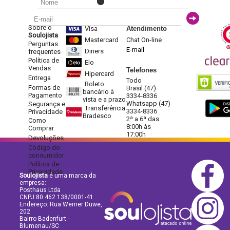
Sobre o
Visa
Atendimento
Soulojista
Mastercard
Chat On-line
Perguntas
E-mail
Diners
frequentes
Política de
Elo
Vendas
Telefones
Hipercard
Entrega
Todo
Boleto
Formas de
Brasil (47)
bancário à
Pagamento
3334-8336
vista e a prazo
Whatsapp (47)
Segurança e
Transferência
3334-8336
Privacidade
Bradesco
2ª a 6ª das
Como
8:00h às
Comprar
17:00h
Devoluções
Código do
consumidor
Política de
Privacidade
Soulojista
é uma marca da
empresa:
Posthaus Ltda
CNPJ:80.462.138/0001-41
Endereço: Rua Werner Duwe,
202
Bairro Badenfurt -
Blumenau/SC