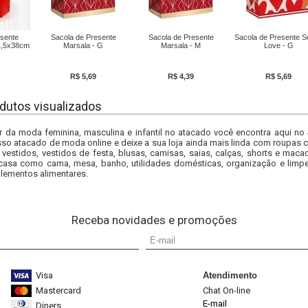
esente
Sacola de Presente
Sacola de Presente
Sacola de Presente S
1,5x38cm
Marsala - G
Marsala - M
Love - G
R$ 5,69
R$ 4,39
R$ 5,69
dutos visualizados
r da moda feminina, masculina e infantil no atacado você encontra aqui no
so atacado de moda online e deixe a sua loja ainda mais linda com roupas c
 vestidos, vestidos de festa, blusas, camisas, saias, calças, shorts e m
casa como cama, mesa, banho, utilidades domésticas, organização e limpe
lementos alimentares.
Receba novidades e promoções
Visa
Atendimento
Mastercard
Chat On-line
E-mail
Diners