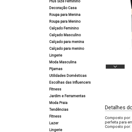
Plus Size Feminino
Decoração Casa
Roupa para Menina
Roupa para Menino
Calçado Feminino
Calçado Masculino
Calçado para menina
Calçado para menino
Lingerie
Moda Masculina
Pijamas
Utilidades Domésticas
Escolhas das Influencers
Fitness
Jardim e Ferramentas
Moda Praia
Detalhes d
Tendências
Fitness
Composto por: 1
perfeita para e
Lazer
Composto por:
Lingerie