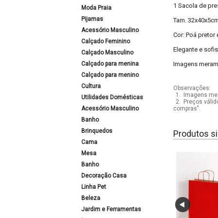
1 Sacola de pre
Moda Praia
Pijamas
Tam. 32x40x5cm
Acessório Masculino
Cor: Poá pretor
Calçado Feminino
Elegante e sofi
Calçado Masculino
Calçado para menina
Imagens meramen
Calçado para menino
Cultura
Observações:
1.
Imagens mera
Utilidades Domésticas
2.
Preços válid
Acessório Masculino
compras".
Banho
Brinquedos
Produtos si
Cama
Mesa
Banho
Decoração Casa
Linha Pet
Beleza
Jardim e Ferramentas