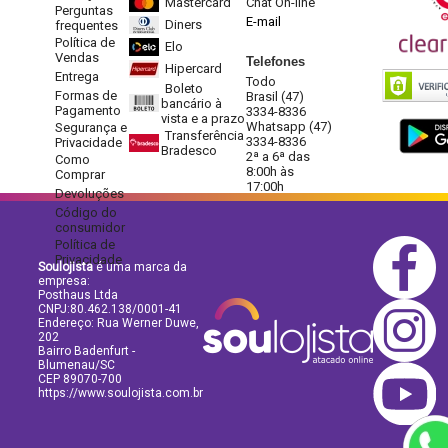
Mastercard
Chat On-line
Perguntas
E-mail
Diners
frequentes
Política de
Elo
Vendas
Telefones
Hipercard
Entrega
Todo
Boleto
Formas de
Brasil (47)
bancário à
Pagamento
3334-8336
vista e a prazo
Whatsapp (47)
Segurança e
Transferência
3334-8336
Privacidade
Bradesco
2ª a 6ª das
Como
8:00h às
Comprar
17:00h
Devoluções
Código do
consumidor
Política de
Privacidade
Soulojista
é uma marca da
empresa:
Posthaus Ltda
CNPJ:80.462.138/0001-41
Endereço: Rua Werner Duwe,
202
Bairro Badenfurt -
Blumenau/SC
CEP 89070-700
https://www.soulojista.com.br