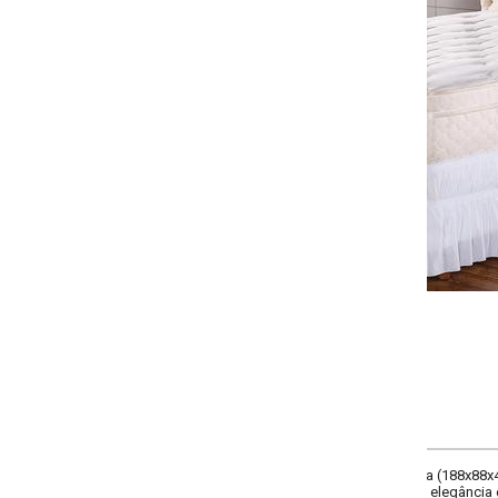
Selecione a quantidade:
-
+
Único
COMPRAR
a (188x88x40 cm). Composição: em poliéster. Renove seu quarto com a Saia B
 elegância e simplicidade em cada detalhe da decoração. Imagens meramente 