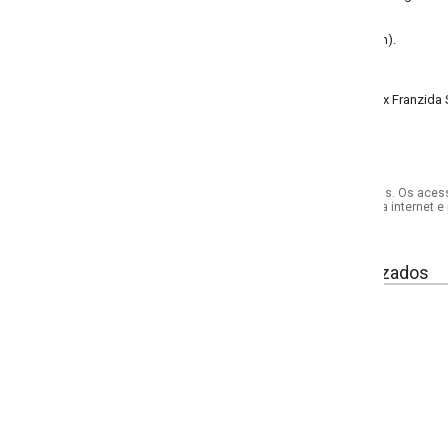
m).
 Franzida Solteiro Branca, perfeita para quem busca elegância e simplicidad
s. Os acessórios utilizados na produção das fotos não acompanham o produto.
internet e por telefone. Em caso de divergência, o preço válido será sempre aq
izados