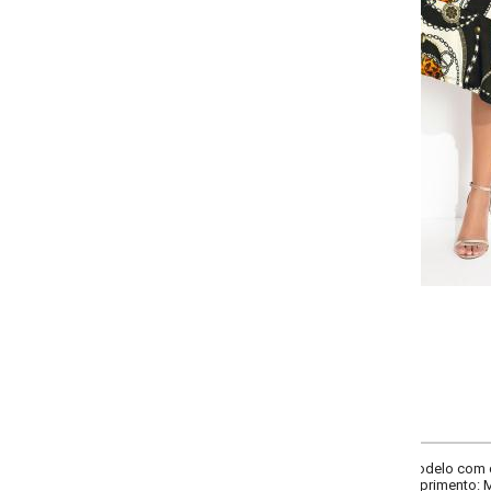
-
-
+
+
P
M
G
GG
COMPRAR
odelo com cós elástico embutido, barra assimétrica com babado e recorte ce
primento: Midi.