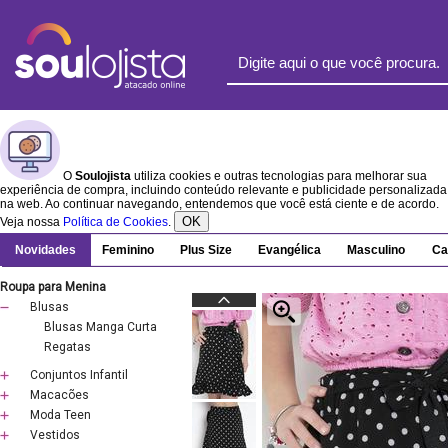
O
Soulojista
utiliza cookies e outras tecnologias para melhorar sua
experiência de compra, incluindo conteúdo relevante e publicidade personalizada
na web. Ao continuar navegando, entendemos que você está ciente e de acordo.
OK
Veja nossa
Política de Cookies
.
Novidades
Feminino
Plus Size
Evangélica
Masculino
Ca
Roupa para Menina
Blusas
Blusas Manga Curta
Regatas
Conjuntos Infantil
Macacões
Moda Teen
Vestidos