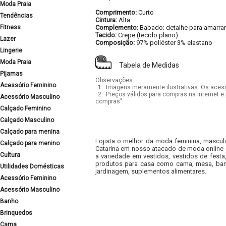
Moda Praia
Comprimento:
Curto
Tendências
Cintura:
Alta
Fitness
Complemento:
Babado; detalhe para amarrar
Tecido:
Crepe (tecido plano)
Lazer
Composição:
97% poliéster 3% elastano
Lingerie
Moda Praia
Tabela de Medidas
Pijamas
Observações:
Acessório Feminino
1.
Imagens meramente ilustrativas. Os acess
2.
Preços válidos para compras na internet e 
Acessório Masculino
compras".
Calçado Feminino
Calçado Masculino
Calçado para menina
Lojista o melhor da moda feminina, masculi
Calçado para menino
Catarina em nosso atacado de moda online e
Cultura
a variedade em vestidos, vestidos de fest
produtos para casa como cama, mesa, banh
Utilidades Domésticas
jardinagem, suplementos alimentares.
Acessório Feminino
Acessório Masculino
Banho
Brinquedos
Cama