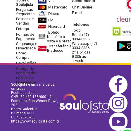
Sobre o
Visa
Atendimento
Soulojista
Mastercard
Chat On-line
Perguntas
E-mail
Diners
frequentes
Política de
Elo
Vendas
Telefones
Hipercard
Entrega
Todo
Boleto
Formas de
Brasil (47)
bancário à
Pagamento
3334-8336
vista e a prazo
Whatsapp (47)
Segurança e
Transferência
3334-8336
Privacidade
Bradesco
2ª a 6ª das
Como
8:00h às
Comprar
17:00h
Devoluções
Código do
consumidor
Política de
Privacidade
Soulojista
é uma marca da
empresa:
Posthaus Ltda
CNPJ:80.462.138/0001-41
Endereço: Rua Werner Duwe,
202
Bairro Badenfurt -
Blumenau/SC
CEP 89070-700
https://www.soulojista.com.br