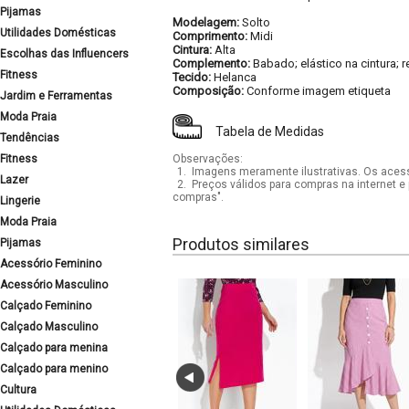
Pijamas
Modelagem:
Solto
Utilidades Domésticas
Comprimento:
Midi
Cintura:
Alta
Escolhas das Influencers
Complemento:
Babado; elástico na cintura; r
Fitness
Tecido:
Helanca
Composição:
Conforme imagem etiqueta
Jardim e Ferramentas
Moda Praia
Tabela de Medidas
Tendências
Fitness
Observações:
1.
Imagens meramente ilustrativas. Os acess
Lazer
2.
Preços válidos para compras na internet e 
compras".
Lingerie
Moda Praia
Produtos similares
Pijamas
Acessório Feminino
Acessório Masculino
Calçado Feminino
Calçado Masculino
Calçado para menina
Calçado para menino
Cultura