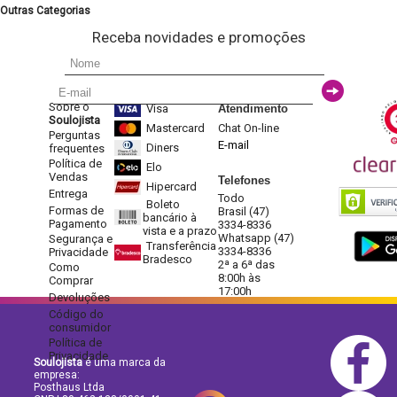
Outras Categorias
Receba novidades e promoções
Sobre o
Visa
Atendimento
Soulojista
Mastercard
Chat On-line
Perguntas
E-mail
Diners
frequentes
Política de
Elo
Vendas
Telefones
Hipercard
Entrega
Todo
Boleto
Formas de
Brasil (47)
bancário à
Pagamento
3334-8336
vista e a prazo
Whatsapp (47)
Segurança e
Transferência
3334-8336
Privacidade
Bradesco
2ª a 6ª das
Como
8:00h às
Comprar
17:00h
Devoluções
Código do
consumidor
Política de
Privacidade
Soulojista
é uma marca da
empresa:
Posthaus Ltda