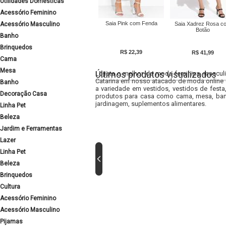
Utilidades Domésticas
Acessório Feminino
Saia Pink com Fenda
Acessório Masculino
Saia Xadrez Rosa c
Botão
Banho
Brinquedos
R$ 22,39
R$ 41,99
Cama
Mesa
Últimos produtos visualizados
Lojista o melhor da moda feminina, masculi
Catarina em nosso atacado de moda online e
Banho
a variedade em vestidos, vestidos de fest
Decoração Casa
produtos para casa como cama, mesa, banh
jardinagem, suplementos alimentares.
Linha Pet
Beleza
Jardim e Ferramentas
Lazer
Linha Pet
Beleza
Brinquedos
Cultura
Acessório Feminino
Acessório Masculino
Pijamas