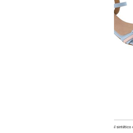
Selecione a quantidade para cada tamanho:
-
+
34
35
36
37
COMPRAR
l sintético com cabedal de tiras amarradas. Fechamento em fivela. Salto 3 cm