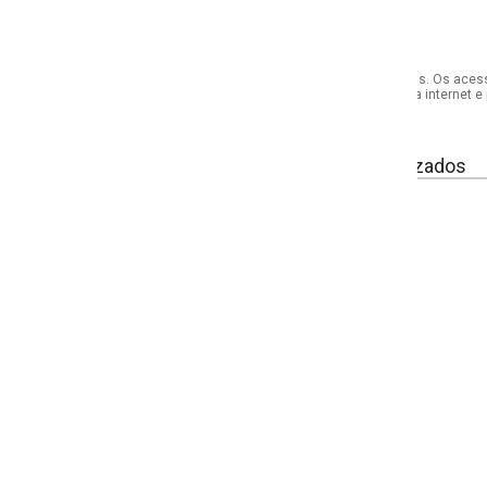
s. Os acessórios utilizados na produção das fotos não acompanham o produto.
internet e por telefone. Em caso de divergência, o preço válido será sempre aq
izados