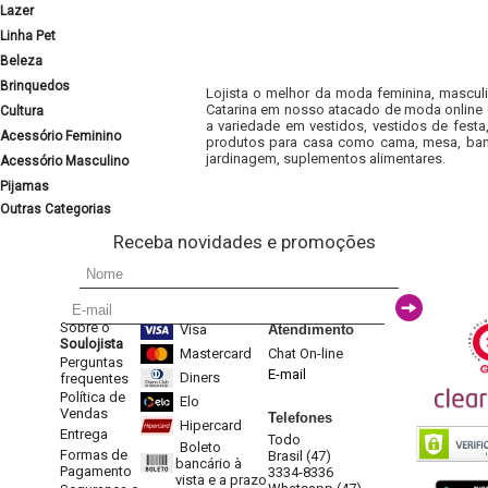
Lazer
Linha Pet
Beleza
Brinquedos
Lojista o melhor da moda feminina, masculi
Catarina em nosso atacado de moda online e
Cultura
a variedade em vestidos, vestidos de fest
Acessório Feminino
produtos para casa como cama, mesa, banh
jardinagem, suplementos alimentares.
Acessório Masculino
Pijamas
Outras Categorias
Receba novidades e promoções
Sobre o
Visa
Atendimento
Soulojista
Mastercard
Chat On-line
Perguntas
E-mail
Diners
frequentes
Política de
Elo
Vendas
Telefones
Hipercard
Entrega
Todo
Boleto
Formas de
Brasil (47)
bancário à
Pagamento
3334-8336
vista e a prazo