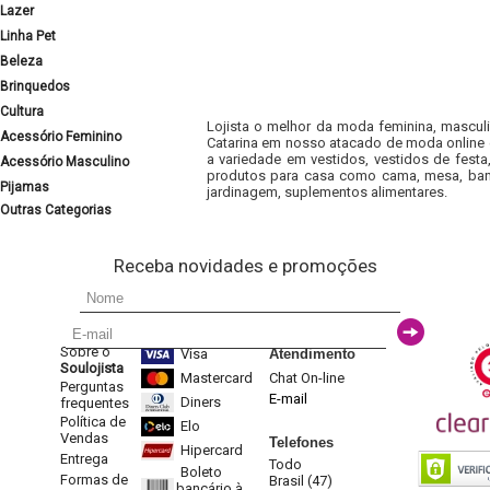
Lazer
Linha Pet
Beleza
Brinquedos
Cultura
Lojista o melhor da moda feminina, masculi
Acessório Feminino
Catarina em nosso atacado de moda online e
a variedade em vestidos, vestidos de fest
Acessório Masculino
produtos para casa como cama, mesa, banh
Pijamas
jardinagem, suplementos alimentares.
Outras Categorias
Receba novidades e promoções
Sobre o
Visa
Atendimento
Soulojista
Mastercard
Chat On-line
Perguntas
E-mail
Diners
frequentes
Política de
Elo
Vendas
Telefones
Hipercard
Entrega
Todo
Boleto
Formas de
Brasil (47)
bancário à