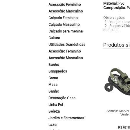
Material:
Pvc
Acessório Feminino
Composição:
P
Acessório Masculino
Observações:
Calçado Feminino
1.
Imagens mera
Calçado Masculino
2.
Preços válid
compras".
Calçado para menina
Cultura
Produtos si
Utilidades Domésticas
Acessório Feminino
Acessório Masculino
Banho
Brinquedos
Cama
Mesa
Banho
Decoração Casa
Linha Pet
Sandália Marvel
Beleza
Verde
Jardim e Ferramentas
Lazer
R$ 67,9