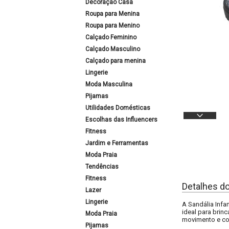
Decoração Casa
Roupa para Menina
Roupa para Menino
Calçado Feminino
Calçado Masculino
Calçado para menina
Lingerie
Moda Masculina
Pijamas
Utilidades Domésticas
Escolhas das Influencers
Fitness
Jardim e Ferramentas
Moda Praia
Tendências
Fitness
Detalhes d
Lazer
Lingerie
A Sandália Infan
ideal para brin
Moda Praia
movimento e con
Pijamas