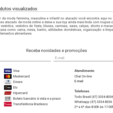
dutos visualizados
r da moda feminina, masculina e infantil no atacado você encontra aqui no
so atacado de moda online e deixe a sua loja ainda mais linda com roupas c
 vestidos, vestidos de festa, blusas, camisas, saias, calças, shorts e m
casa como cama, mesa, banho, utilidades domésticas, organização e limpe
lementos alimentares.
Receba novidades e promoções
Visa
Atendimento
Mastercard
Chat On-line
E-mail
Diners
Elo
Telefones
Hipercard
Todo Brasil (47) 3334-833
Boleto bancário à vista e a prazo
Whatsapp (47) 3334-8336
Transferência Bradesco
2ª a 6ª das 8:00h às 17:00