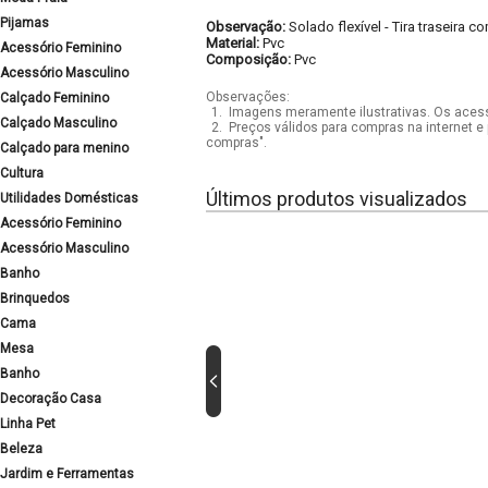
Pijamas
Observação:
Solado flexível
-
Tira traseira c
Material:
Pvc
Acessório Feminino
Composição:
Pvc
Acessório Masculino
Observações:
Calçado Feminino
1.
Imagens meramente ilustrativas. Os acess
Calçado Masculino
2.
Preços válidos para compras na internet e 
compras".
Calçado para menino
Cultura
Últimos produtos visualizados
Utilidades Domésticas
Acessório Feminino
Acessório Masculino
Banho
Brinquedos
Cama
Mesa
Banho
Decoração Casa
Linha Pet
Beleza
Jardim e Ferramentas