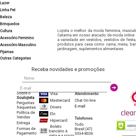
Lazer
Linha Pet
Beleza
Brinquedos
Lojista o melhor da moda feminina, masculi
Cultura
Catarina em nosso atacado de moda online e
Acessório Feminino
a variedade em vestidos, vestidos de fest
produtos para casa como cama, mesa, banh
Acessório Masculino
jardinagem, suplementos alimentares.
Pijamas
Outras Categorias
Receba novidades e promoções
Sobre o
Visa
Atendimento
Soulojista
Mastercard
Chat On-line
Perguntas
E-mail
Diners
frequentes
Política de
Elo
Vendas
Telefones
Hipercard
Entrega
Todo
Boleto
Formas de
Brasil (47)
bancário à
Pagamento
3334-8336
vista e a prazo