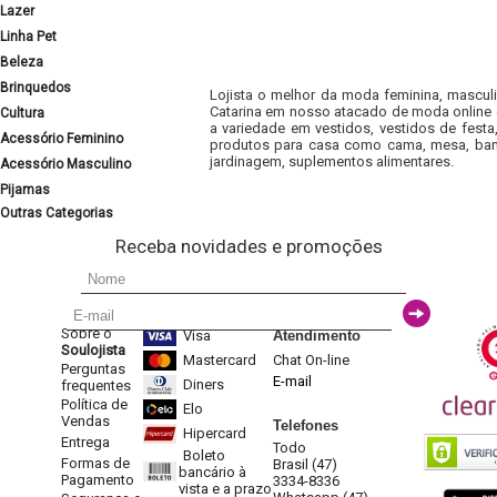
Lazer
Linha Pet
Beleza
Brinquedos
Lojista o melhor da moda feminina, masculi
Catarina em nosso atacado de moda online e
Cultura
a variedade em vestidos, vestidos de fest
Acessório Feminino
produtos para casa como cama, mesa, banh
jardinagem, suplementos alimentares.
Acessório Masculino
Pijamas
Outras Categorias
Receba novidades e promoções
Sobre o
Visa
Atendimento
Soulojista
Mastercard
Chat On-line
Perguntas
E-mail
Diners
frequentes
Política de
Elo
Vendas
Telefones
Hipercard
Entrega
Todo
Boleto
Formas de
Brasil (47)
bancário à
Pagamento
3334-8336
vista e a prazo