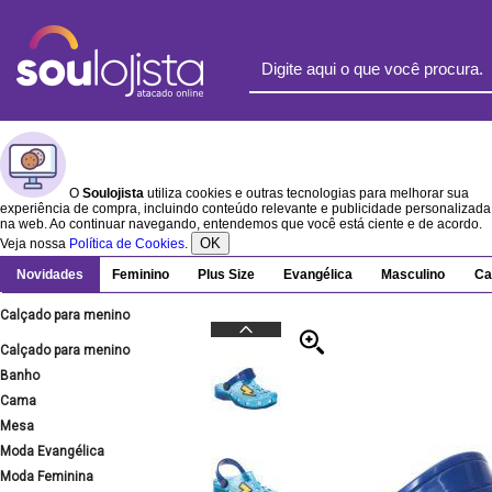
O
Soulojista
utiliza cookies e outras tecnologias para melhorar sua
experiência de compra, incluindo conteúdo relevante e publicidade personalizada
na web. Ao continuar navegando, entendemos que você está ciente e de acordo.
OK
Veja nossa
Política de Cookies
.
Novidades
Feminino
Plus Size
Evangélica
Masculino
Ca
Calçado para menino
Calçado para menino
Banho
Cama
Mesa
Moda Evangélica
Moda Feminina