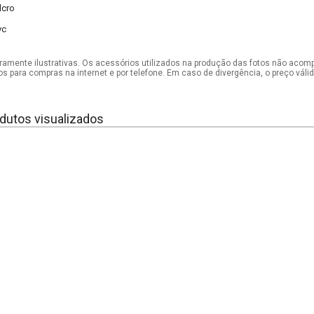
lcro
vc
mente ilustrativas. Os acessórios utilizados na produção das fotos não acom
os para compras na internet e por telefone. Em caso de divergência, o preço vál
dutos visualizados