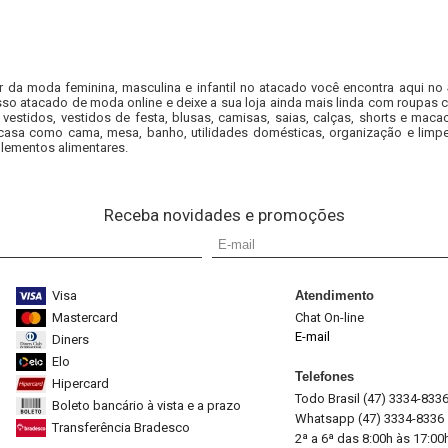
r da moda feminina, masculina e infantil no atacado você encontra aqui no
so atacado de moda online e deixe a sua loja ainda mais linda com roupas c
 vestidos, vestidos de festa, blusas, camisas, saias, calças, shorts e m
casa como cama, mesa, banho, utilidades domésticas, organização e limpe
lementos alimentares.
Receba novidades e promoções
Visa
Atendimento
Mastercard
Chat On-line
E-mail
Diners
Elo
Telefones
Hipercard
Todo Brasil (47) 3334-833
Boleto bancário à vista e a prazo
Whatsapp (47) 3334-8336
Transferência Bradesco
2ª a 6ª das 8:00h às 17:00