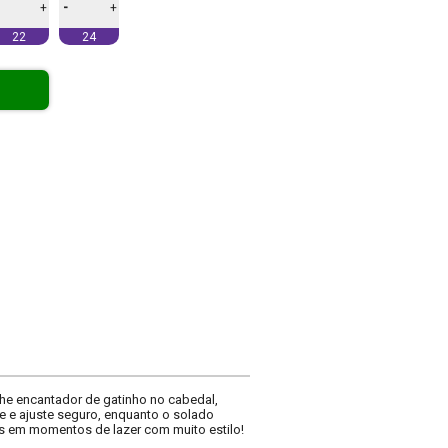
-
+
+
22
24
alhe encantador de gatinho no cabedal,
de e ajuste seguro, enquanto o solado
as em momentos de lazer com muito estilo!