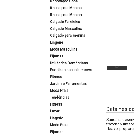
Decoração Casa
Roupa para Menina
Roupa para Menino
Calçado Feminino
Calçado Masculino
Calçado para menina
Lingerie
Moda Masculina
Pijamas
Utilidades Domésticas
Escolhas das Influencers
Fitness
Jardim e Ferramentas
Moda Praia
Tendências
Fitness
Detalhes d
Lazer
Lingerie
Sandália desenv
trazendo um toq
Moda Praia
flexível propor
Pijamas