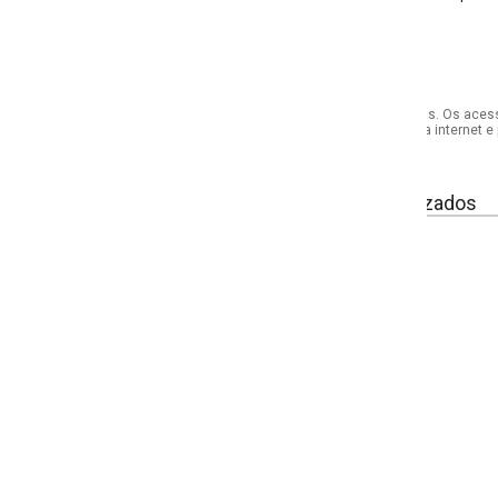
s. Os acessórios utilizados na produção das fotos não acompanham o produto.
internet e por telefone. Em caso de divergência, o preço válido será sempre aq
izados