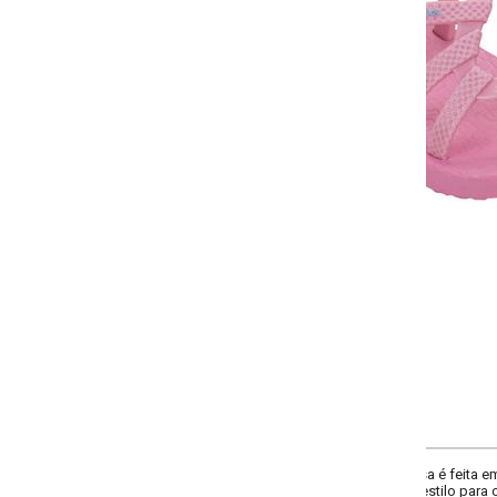
Selecione:
Selecione a quantidade para cada tamanho:
-
+
18
20
22
24
COMPRAR
sa é feita em PVC, com solado flexível que oferece conforto e leveza. Perfeita 
 estilo para os pequenos!