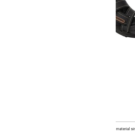
Selecione a quantidade para cada tamanho:
-
-
-
+
+
26
28
30
32
COMPRAR
material sintético com tira removível. Fechamento em Velcro. Sola flexível.