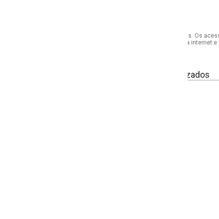
s. Os acessórios utilizados na produção das fotos não acompanham o produto.
internet e por telefone. Em caso de divergência, o preço válido será sempre aq
izados