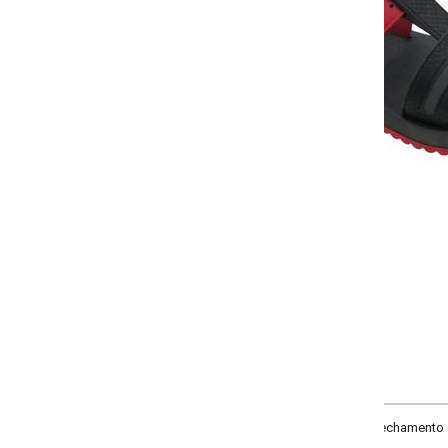
Selecione a quantidade para cada tamanho:
-
-
+
+
18
20
22
24
COMPRAR
chamento em fivela. Solado flexível.