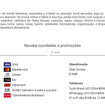
r da moda feminina, masculina e infantil no atacado você encontra aqui no
so atacado de moda online e deixe a sua loja ainda mais linda com roupas c
 vestidos, vestidos de festa, blusas, camisas, saias, calças, shorts e m
casa como cama, mesa, banho, utilidades domésticas, organização e limpe
lementos alimentares.
Receba novidades e promoções
Visa
Atendimento
Mastercard
Chat On-line
E-mail
Diners
Elo
Telefones
Hipercard
Todo Brasil (47) 3334-833
Boleto bancário à vista e a prazo
Whatsapp (47) 3334-8336
Transferência Bradesco
2ª a 6ª das 8:00h às 17:00