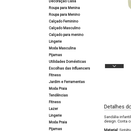
Decoração Casa
Roupa para Menina
Roupa para Menino
Calçado Feminino
Calçado Masculino
Calçado para menino
Lingerie
Moda Masculina
Pijamas
Utilidades Domésticas
Escolhas das Influencers
Fitness
Jardim e Ferramentas
Moda Praia
Tendências
Fitness
Detalhes d
Lazer
Lingerie
Sandália infant
design. Conta c
Moda Praia
Pijamas
Material:
Sintéti