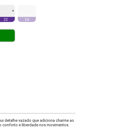
+
22
24
ssui detalhe vazado que adiciona charme ao
do conforto e liberdade nos movimentos.