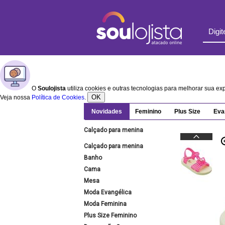
O
Soulojista
utiliza cookies e outras tecnologias para melhorar sua e
OK
Veja nossa
Política de Cookies
.
Novidades
Feminino
Plus Size
Eva
Calçado para menina
Calçado para menina
Banho
Cama
Mesa
Moda Evangélica
Moda Feminina
Plus Size Feminino