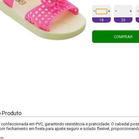
-
-
-
+
+
18
20
COMPRAR
o Produto
il confeccionada em PVC, garantindo resistência e praticidade. O cabedal po
om fechamento em fivela para ajuste seguro e solado flexível, proporcionan
co