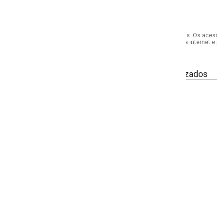
s. Os acessórios utilizados na produção das fotos não acompanham o produto.
internet e por telefone. Em caso de divergência, o preço válido será sempre aq
izados