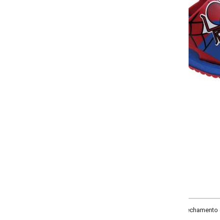
-
-
-
+
+
+
18
20
22
24
COMPRAR
chamento em fivela. Solado flexível.