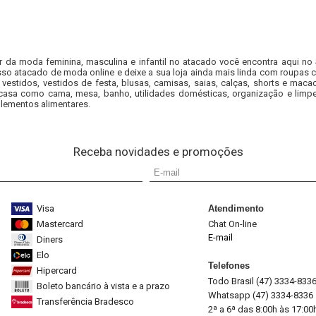
r da moda feminina, masculina e infantil no atacado você encontra aqui no
so atacado de moda online e deixe a sua loja ainda mais linda com roupas c
 vestidos, vestidos de festa, blusas, camisas, saias, calças, shorts e m
casa como cama, mesa, banho, utilidades domésticas, organização e limpe
lementos alimentares.
Receba novidades e promoções
Visa
Atendimento
Mastercard
Chat On-line
E-mail
Diners
Elo
Telefones
Hipercard
Todo Brasil (47) 3334-833
Boleto bancário à vista e a prazo
Whatsapp (47) 3334-8336
Transferência Bradesco
2ª a 6ª das 8:00h às 17:00