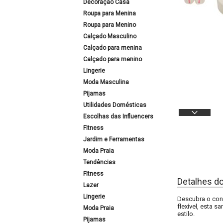
Decoração Casa
Roupa para Menina
Roupa para Menino
Calçado Masculino
Calçado para menina
Calçado para menino
Lingerie
Moda Masculina
Pijamas
Utilidades Domésticas
Escolhas das Influencers
Fitness
Jardim e Ferramentas
Moda Praia
Tendências
Fitness
Detalhes d
Lazer
Lingerie
Descubra o conf
flexível, esta 
Moda Praia
estilo.
Pijamas