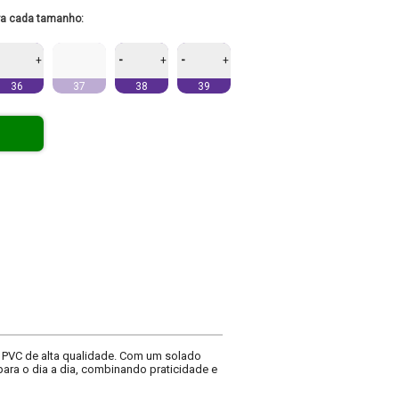
ra cada tamanho:
-
-
+
+
+
36
37
38
39
 PVC de alta qualidade. Com um solado
para o dia a dia, combinando praticidade e