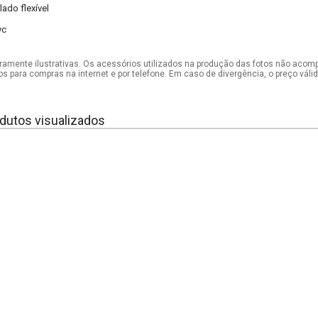
lado flexível
vc
mente ilustrativas. Os acessórios utilizados na produção das fotos não acom
os para compras na internet e por telefone. Em caso de divergência, o preço vál
dutos visualizados