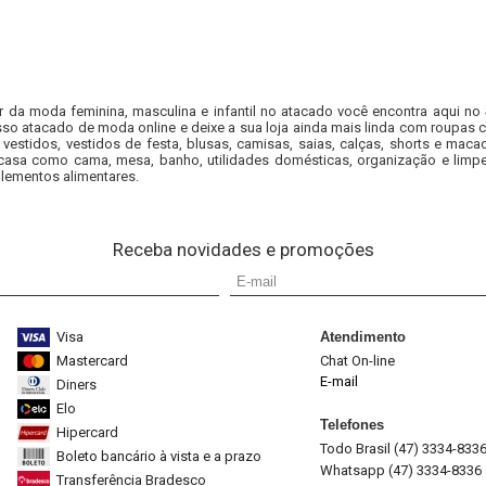
r da moda feminina, masculina e infantil no atacado você encontra aqui no
so atacado de moda online e deixe a sua loja ainda mais linda com roupas c
 vestidos, vestidos de festa, blusas, camisas, saias, calças, shorts e m
casa como cama, mesa, banho, utilidades domésticas, organização e limpe
lementos alimentares.
Receba novidades e promoções
Visa
Atendimento
Mastercard
Chat On-line
E-mail
Diners
Elo
Telefones
Hipercard
Todo Brasil (47) 3334-833
Boleto bancário à vista e a prazo
Whatsapp (47) 3334-8336
Transferência Bradesco