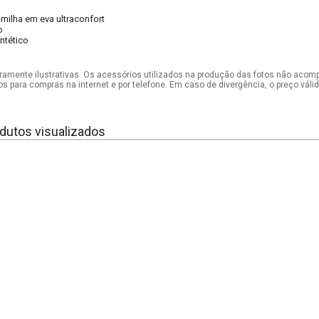
lmilha em eva ultraconfort
o
intético
mente ilustrativas. Os acessórios utilizados na produção das fotos não acom
os para compras na internet e por telefone. Em caso de divergência, o preço vál
dutos visualizados