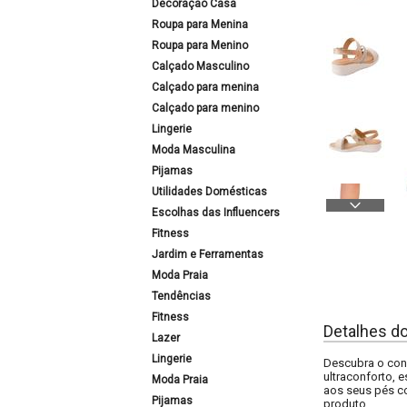
Decoração Casa
Roupa para Menina
Roupa para Menino
Calçado Masculino
Calçado para menina
Calçado para menino
Lingerie
Moda Masculina
Pijamas
Utilidades Domésticas
Escolhas das Influencers
Fitness
Jardim e Ferramentas
Moda Praia
Tendências
Fitness
Detalhes d
Lazer
Lingerie
Descubra o conf
ultraconforto, 
Moda Praia
aos seus pés co
Pijamas
produto.