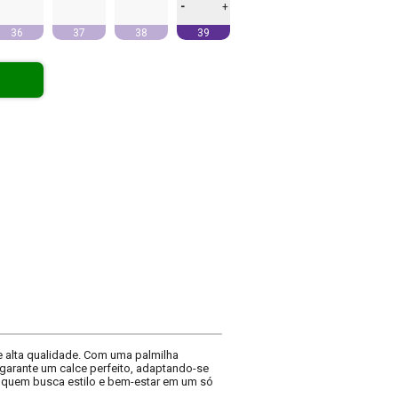
-
+
36
37
38
39
e alta qualidade. Com uma palmilha
l garante um calce perfeito, adaptando-se
ra quem busca estilo e bem-estar em um só