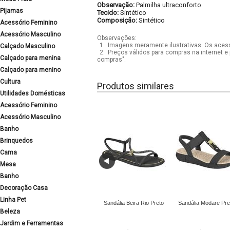
Observação:
Palmilha ultraconforto
Pijamas
Tecido:
Sintético
Composição:
Sintético
Acessório Feminino
Acessório Masculino
Observações:
1.
Imagens meramente ilustrativas. Os acess
Calçado Masculino
2.
Preços válidos para compras na internet e 
Calçado para menina
compras".
Calçado para menino
Cultura
Produtos similares
Utilidades Domésticas
Acessório Feminino
Acessório Masculino
Banho
Brinquedos
Cama
Mesa
Banho
Decoração Casa
Linha Pet
Sandália Beira Rio Preto
Sandália Modare Pre
Beleza
Jardim e Ferramentas