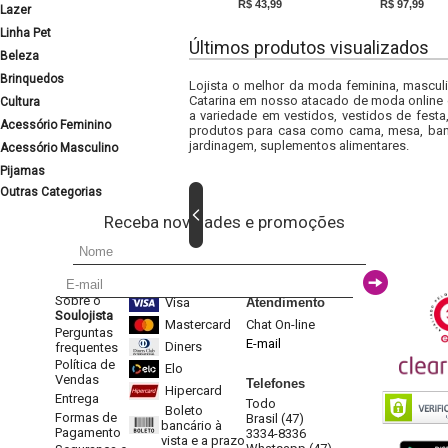
R$ 43,99
R$ 97,99
Lazer
Linha Pet
Últimos produtos visualizados
Beleza
Brinquedos
Lojista o melhor da moda feminina, masculi
Catarina em nosso atacado de moda online e
Cultura
a variedade em vestidos, vestidos de fest
Acessório Feminino
produtos para casa como cama, mesa, banh
jardinagem, suplementos alimentares.
Acessório Masculino
Pijamas
Outras Categorias
Receba novidades e promoções
Sobre o
Visa
Atendimento
Soulojista
Mastercard
Chat On-line
Perguntas
E-mail
Diners
frequentes
Política de
Elo
Vendas
Telefones
Hipercard
Entrega
Todo
Boleto
Formas de
Brasil (47)
bancário à
Pagamento
3334-8336
vista e a prazo