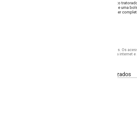
lto tratorado combina com um estilo despojado.
e uma bolsa tiracolo.
r completa o visual que cai bem para sair com as amigas.
s. Os acessórios utilizados na produção das fotos não acompanham o produto.
internet e por telefone. Em caso de divergência, o preço válido será sempre aq
izados