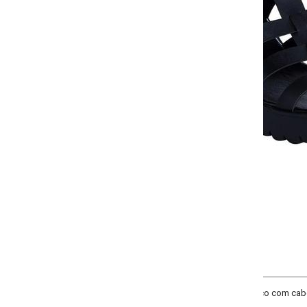
-
-
-
-
+
+
+
34
35
36
37
COMPRAR
o com cabedal em material fosco e salto estilo tratorado. Possui fechamento e