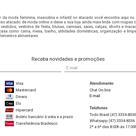
r da moda feminina, masculina e infantil no atacado você encontra aqui no
so atacado de moda online e deixe a sua loja ainda mais linda com roupas c
 vestidos, vestidos de festa, blusas, camisas, saias, calças, shorts e m
casa como cama, mesa, banho, utilidades domésticas, organização e limpe
lementos alimentares.
Receba novidades e promoções
Visa
Atendimento
Mastercard
Chat On-line
E-mail
Diners
Elo
Telefones
Hipercard
Todo Brasil (47) 3334-833
Boleto bancário à vista e a prazo
Whatsapp (47) 3334-8336
Transferência Bradesco
2ª a 6ª das 8:00h às 17:00