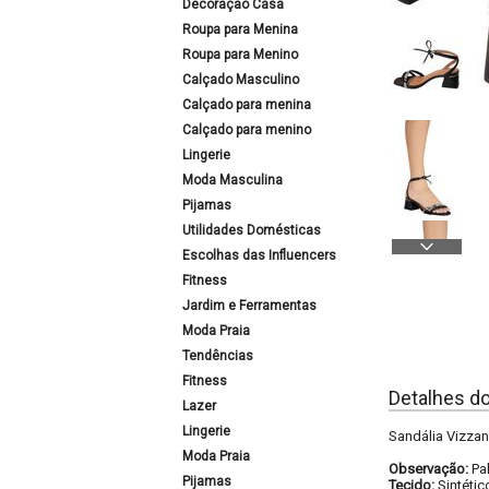
Decoração Casa
Roupa para Menina
Roupa para Menino
Calçado Masculino
Calçado para menina
Calçado para menino
Lingerie
Moda Masculina
Pijamas
Utilidades Domésticas
Escolhas das Influencers
Fitness
Jardim e Ferramentas
Moda Praia
Tendências
Fitness
Detalhes d
Lazer
Lingerie
Sandália Vizzan
Moda Praia
Observação:
Pa
Pijamas
Tecido:
Sintétic