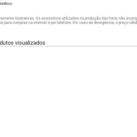
intético
mente ilustrativas. Os acessórios utilizados na produção das fotos não acom
os para compras na internet e por telefone. Em caso de divergência, o preço vál
dutos visualizados