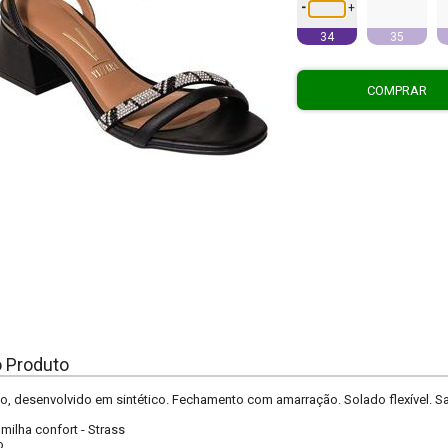
-
+
34
35
COMPRAR
o Produto
o, desenvolvido em sintético. Fechamento com amarração. Solado flexível. Sa
lmilha confort
-
Strass
o