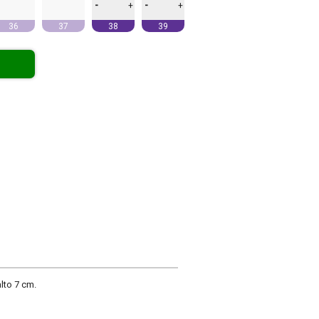
-
-
+
+
36
37
38
39
lto 7 cm.