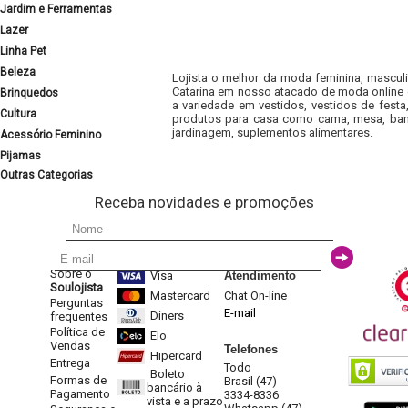
Jardim e Ferramentas
Lazer
Linha Pet
Beleza
Lojista o melhor da moda feminina, masculi
Catarina em nosso atacado de moda online e
Brinquedos
a variedade em vestidos, vestidos de fest
Cultura
produtos para casa como cama, mesa, banh
jardinagem, suplementos alimentares.
Acessório Feminino
Pijamas
Outras Categorias
Receba novidades e promoções
Sobre o
Visa
Atendimento
Soulojista
Mastercard
Chat On-line
Perguntas
E-mail
Diners
frequentes
Política de
Elo
Vendas
Telefones
Hipercard
Entrega
Todo
Boleto
Formas de
Brasil (47)
bancário à
Pagamento
3334-8336
vista e a prazo