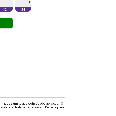
-
+
+
32
34
iz, traz um toque sofisticado ao visual. O
nando conforto a cada passo. Perfeita para