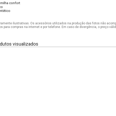
lmilha confort
co
intético
mente ilustrativas. Os acessórios utilizados na produção das fotos não acom
os para compras na internet e por telefone. Em caso de divergência, o preço vál
dutos visualizados