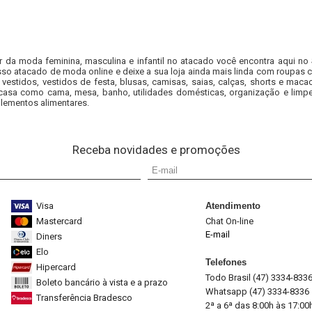
r da moda feminina, masculina e infantil no atacado você encontra aqui no
so atacado de moda online e deixe a sua loja ainda mais linda com roupas c
 vestidos, vestidos de festa, blusas, camisas, saias, calças, shorts e m
casa como cama, mesa, banho, utilidades domésticas, organização e limpe
lementos alimentares.
Receba novidades e promoções
Visa
Atendimento
Mastercard
Chat On-line
E-mail
Diners
Elo
Telefones
Hipercard
Todo Brasil (47) 3334-833
Boleto bancário à vista e a prazo
Whatsapp (47) 3334-8336
Transferência Bradesco
2ª a 6ª das 8:00h às 17:00