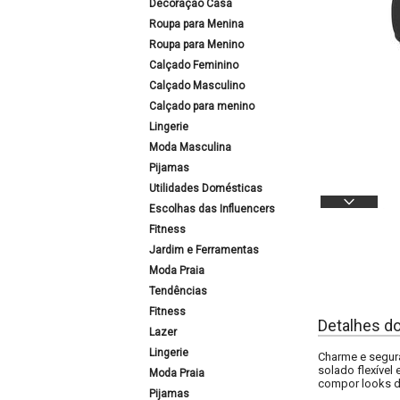
Decoração Casa
Roupa para Menina
Roupa para Menino
Calçado Feminino
Calçado Masculino
Calçado para menino
Lingerie
Moda Masculina
Pijamas
Utilidades Domésticas
Escolhas das Influencers
Fitness
Jardim e Ferramentas
Moda Praia
Tendências
Fitness
Detalhes d
Lazer
Lingerie
Charme e segura
solado flexível
Moda Praia
compor looks d
Pijamas