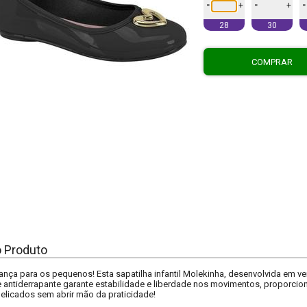
-
-
-
+
+
28
30
COMPRAR
o Produto
nça para os pequenos! Esta sapatilha infantil Molekinha, desenvolvida em vern
 e antiderrapante garante estabilidade e liberdade nos movimentos, proporcio
elicados sem abrir mão da praticidade!