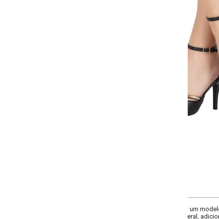
Selecione a quantidade para cada tamanho:
-
+
34
35
36
37
COMPRAR
um modelo bico fino desenvolvido em material sintético de alta qualidade. Es
eral, adicionando um toque de sofisticação. O fechamento em fivela garante 