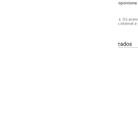
roporciona um conforto excepcional, enquanto o salto de 8 cm oferece a altur
s. Os acessórios utilizados na produção das fotos não acompanham o produto.
internet e por telefone. Em caso de divergência, o preço válido será sempre aq
izados