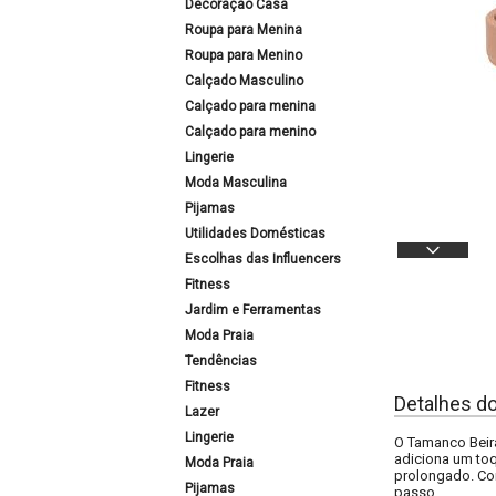
Decoração Casa
Roupa para Menina
Roupa para Menino
Calçado Masculino
Calçado para menina
Calçado para menino
Lingerie
Moda Masculina
Pijamas
Utilidades Domésticas
Escolhas das Influencers
Fitness
Jardim e Ferramentas
Moda Praia
Tendências
Fitness
Detalhes d
Lazer
Lingerie
O Tamanco Beira
adiciona um toq
Moda Praia
prolongado. Com
Pijamas
passo.