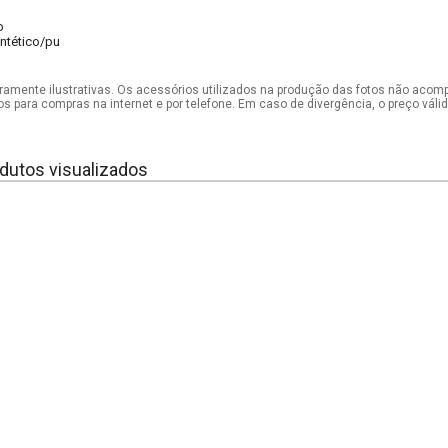
o
intético/pu
mente ilustrativas. Os acessórios utilizados na produção das fotos não acom
os para compras na internet e por telefone. Em caso de divergência, o preço vál
dutos visualizados