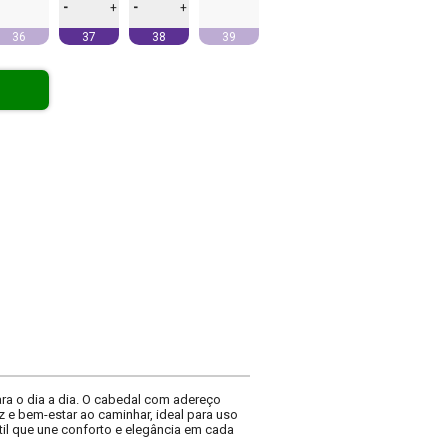
-
-
+
+
36
37
38
39
ara o dia a dia. O cabedal com adereço
z e bem-estar ao caminhar, ideal para uso
il que une conforto e elegância em cada