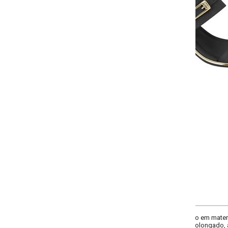
-
-
-
-
+
+
+
34
35
36
37
COMPRAR
em material sintético de alta qualidade, garantindo durabilidade e estilo. A 
rolongado, adaptando-se aos contornos do pé. O solado em PVC proporciona l