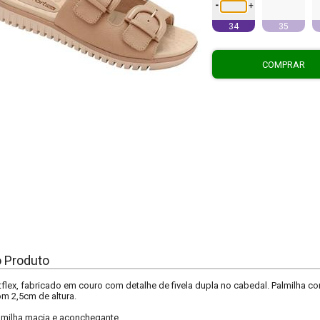
-
+
34
35
COMPRAR
o Produto
flex, fabricado em couro com detalhe de fivela dupla no cabedal. Palmilha
om 2,5cm de altura.
lmilha macia e aconchegante