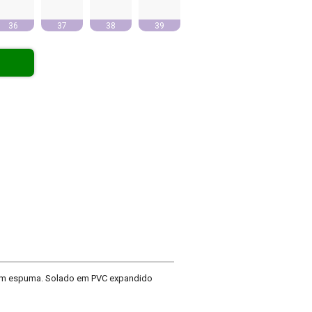
36
37
38
39
 com espuma. Solado em PVC expandido