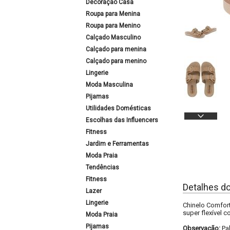
Decoração Casa
Roupa para Menina
Roupa para Menino
Calçado Masculino
Calçado para menina
Calçado para menino
Lingerie
Moda Masculina
Pijamas
Utilidades Domésticas
Escolhas das Influencers
Fitness
Jardim e Ferramentas
Moda Praia
Tendências
Fitness
Detalhes d
Lazer
Lingerie
Chinelo Comfort
super flexível c
Moda Praia
Pijamas
Observação:
Pa