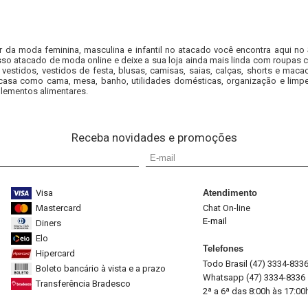
r da moda feminina, masculina e infantil no atacado você encontra aqui no
so atacado de moda online e deixe a sua loja ainda mais linda com roupas c
 vestidos, vestidos de festa, blusas, camisas, saias, calças, shorts e m
casa como cama, mesa, banho, utilidades domésticas, organização e limpe
lementos alimentares.
Receba novidades e promoções
Visa
Atendimento
Mastercard
Chat On-line
E-mail
Diners
Elo
Telefones
Hipercard
Todo Brasil (47) 3334-833
Boleto bancário à vista e a prazo
Whatsapp (47) 3334-8336
Transferência Bradesco
2ª a 6ª das 8:00h às 17:00