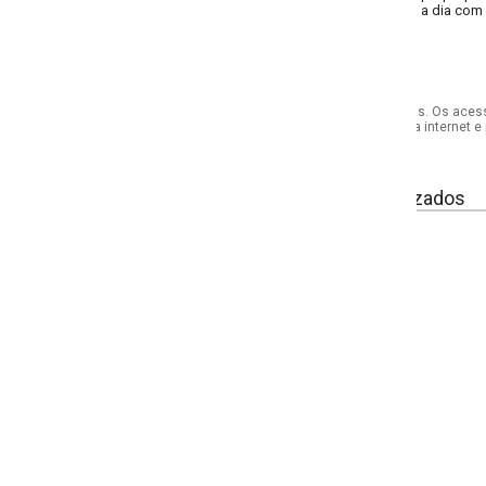
a a dia com conforto e elegância.
s. Os acessórios utilizados na produção das fotos não acompanham o produto.
internet e por telefone. Em caso de divergência, o preço válido será sempre aq
izados