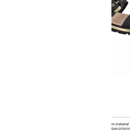
-
-
-
-
+
+
+
34
35
36
37
COMPRAR
aterial sintético, com detalhe de fivela no cabedal que adiciona estilo e pra
 que proporciona excelente maciez e bem-estar ao caminhar. O solado de 3 cm