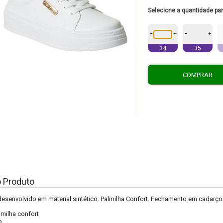
Selecione a quantidade pa
-
-
+
+
34
35
COMPRAR
o Produto
 desenvolvido em material sintético. Palmilha Confort. Fechamento em cadarço
lmilha confort
o