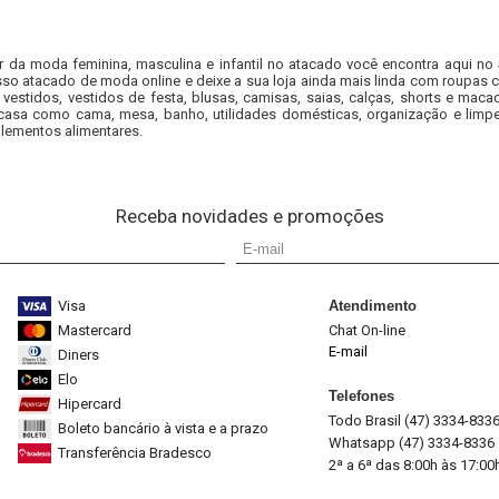
r da moda feminina, masculina e infantil no atacado você encontra aqui no
so atacado de moda online e deixe a sua loja ainda mais linda com roupas c
 vestidos, vestidos de festa, blusas, camisas, saias, calças, shorts e m
casa como cama, mesa, banho, utilidades domésticas, organização e limpe
lementos alimentares.
Receba novidades e promoções
Visa
Atendimento
Mastercard
Chat On-line
E-mail
Diners
Elo
Telefones
Hipercard
Todo Brasil (47) 3334-833
Boleto bancário à vista e a prazo
Whatsapp (47) 3334-8336
Transferência Bradesco
2ª a 6ª das 8:00h às 17:00