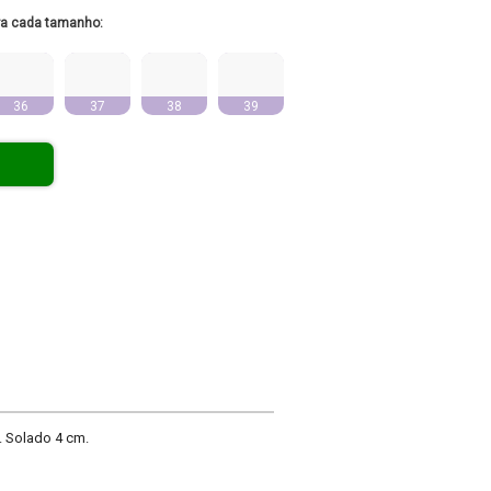
ra cada tamanho:
36
37
38
39
. Solado 4 cm.