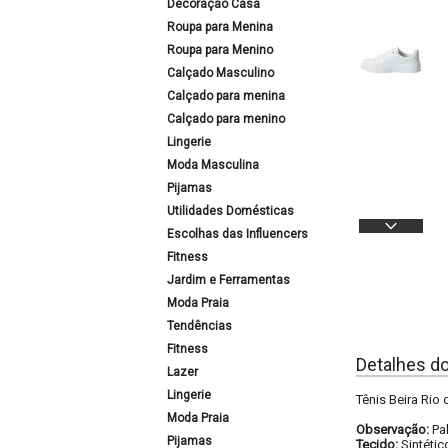
Decoração Casa
Roupa para Menina
Roupa para Menino
Calçado Masculino
Calçado para menina
Calçado para menino
Lingerie
Moda Masculina
Pijamas
Utilidades Domésticas
Escolhas das Influencers
Fitness
Jardim e Ferramentas
Moda Praia
Tendências
Fitness
Detalhes d
Lazer
Lingerie
Tênis Beira Rio
Moda Praia
Observação:
Pa
Pijamas
Tecido:
Sintétic