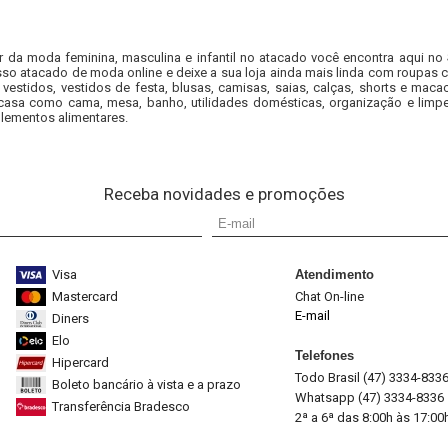
r da moda feminina, masculina e infantil no atacado você encontra aqui no
so atacado de moda online e deixe a sua loja ainda mais linda com roupas c
 vestidos, vestidos de festa, blusas, camisas, saias, calças, shorts e m
casa como cama, mesa, banho, utilidades domésticas, organização e limpe
lementos alimentares.
Receba novidades e promoções
Visa
Atendimento
Mastercard
Chat On-line
E-mail
Diners
Elo
Telefones
Hipercard
Todo Brasil (47) 3334-833
Boleto bancário à vista e a prazo
Whatsapp (47) 3334-8336
Transferência Bradesco
2ª a 6ª das 8:00h às 17:00