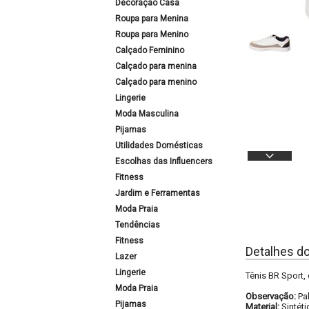
Decoração Casa
Roupa para Menina
Roupa para Menino
Calçado Feminino
Calçado para menina
Calçado para menino
Lingerie
Moda Masculina
Pijamas
Utilidades Domésticas
Escolhas das Influencers
Fitness
Jardim e Ferramentas
Moda Praia
Tendências
Fitness
Detalhes d
Lazer
Lingerie
Tênis BR Sport, 
Moda Praia
Observação:
Pa
Pijamas
Material:
Sintéti