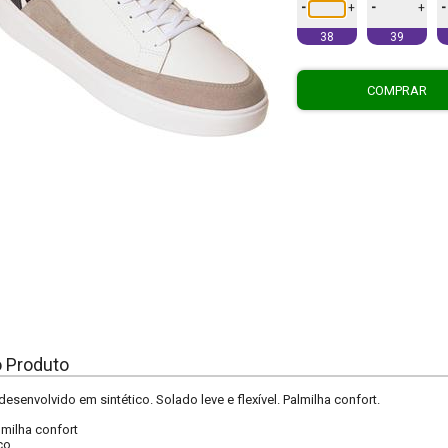
-
-
-
+
+
38
39
COMPRAR
o Produto
desenvolvido em sintético. Solado leve e flexível. Palmilha confort.
lmilha confort
co