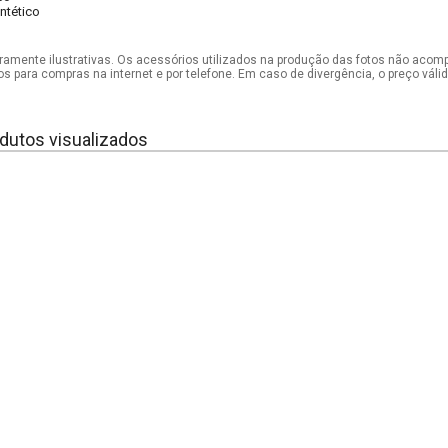
intético
mente ilustrativas. Os acessórios utilizados na produção das fotos não acom
os para compras na internet e por telefone. Em caso de divergência, o preço vál
dutos visualizados