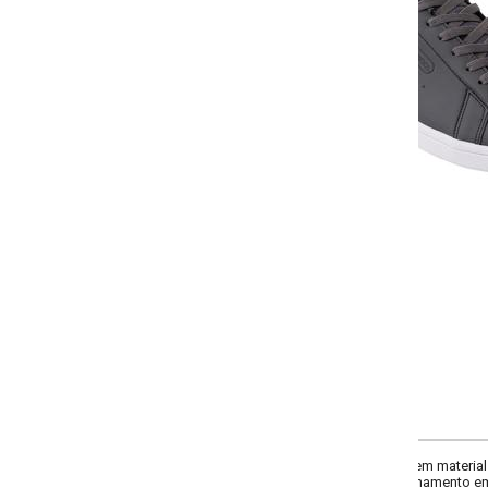
Selecione a quantidade para cada tamanho:
-
-
-
-
+
+
+
38
39
40
41
COMPRAR
em material sintético, oferecendo durabilidade e conforto para o uso diário.
fechamento em cadarço proporciona um ajuste perfeito e seguro, ideal para qu