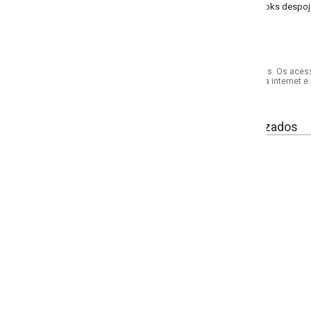
looks despojados e modernos, esse tênis é a escolha ideal para qualquer ocas
s. Os acessórios utilizados na produção das fotos não acompanham o produto.
internet e por telefone. Em caso de divergência, o preço válido será sempre aq
izados