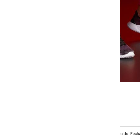
-
-
-
-
+
+
+
34
35
36
37
COMPRAR
tecido. Fechamento em cadarço. Solado flexível composto por EVA. Palmilha C