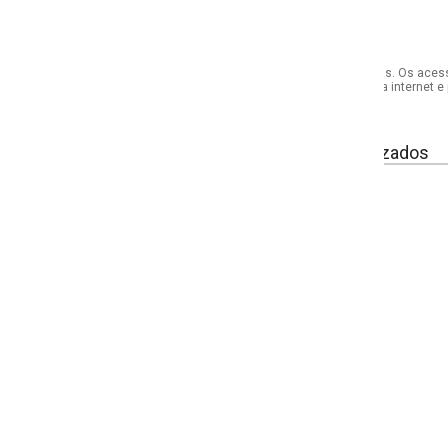
s. Os acessórios utilizados na produção das fotos não acompanham o produto.
internet e por telefone. Em caso de divergência, o preço válido será sempre aq
izados