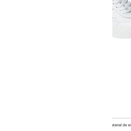
-
-
+
+
34
35
36
37
COMPRAR
terial de sintético com detalhe em recortes costurados no cabedal. Fecham