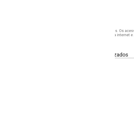
s. Os acessórios utilizados na produção das fotos não acompanham o produto.
internet e por telefone. Em caso de divergência, o preço válido será sempre aq
izados