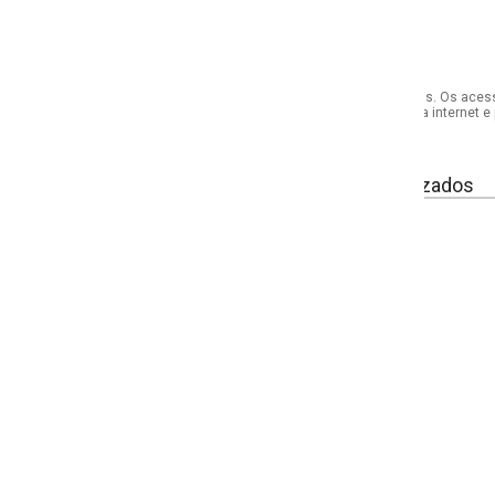
s. Os acessórios utilizados na produção das fotos não acompanham o produto.
internet e por telefone. Em caso de divergência, o preço válido será sempre aq
izados