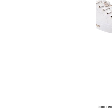
-
+
34
35
36
37
COMPRAR
tético. Fechamento em cadarço com enfeite no cabedal. Solado Flexível em 